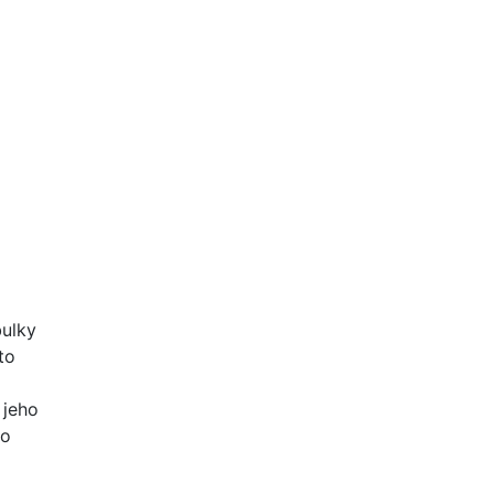
bulky
to
 jeho
ho