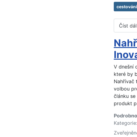
cestování
Číst dá
Nahř
Inov
V dnešní d
které by b
Nahřívač 
volbou pro
článku s
produkt p
Podrobno
Kategorie
Zveřejněn