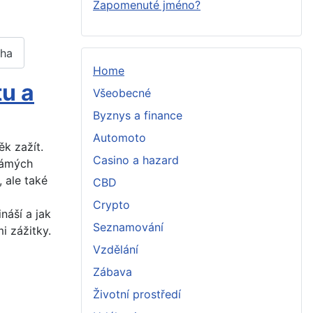
Zapomenuté jméno?
cha
Home
u a
Všeobecné
Byznys a finance
Automoto
ěk zažít.
Casino a hazard
námých
 ale také
CBD
Crypto
náší a jak
Seznamování
i zážitky.
Vzdělání
Zábava
Životní prostředí