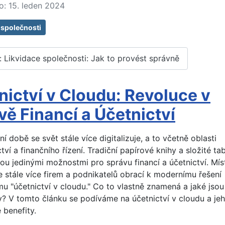
o: 15. leden 2024
 společnosti
l: Likvidace společnosti: Jak to provést správně
nictví v Cloudu: Revoluce v
vě Financí a Účetnictví
í době se svět stále více digitalizuje, a to včetně oblasti
tví a finančního řízení. Tradiční papírové knihy a složité ta
jsou jedinými možnostmi pro správu financí a účetnictví. Mís
e stále více firem a podnikatelů obrací k modernímu řešení
u "účetnictví v cloudu." Co to vlastně znamená a jaké jsou
? V tomto článku se podíváme na účetnictví v cloudu a je
 benefity.