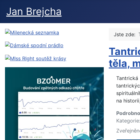
Jan Brejcha
Jste zde:
Tantri
těla, 
Tantrická
tantrickýc
spirituál
na histori
Podrobno
Kategorie
Zveřejněn