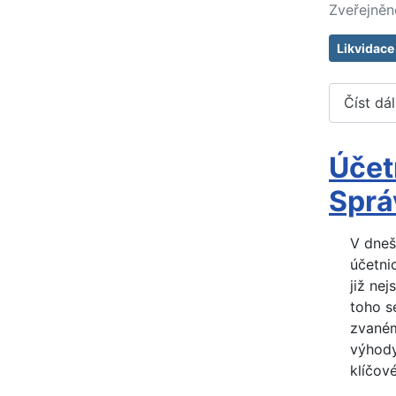
Zveřejněn
Likvidace
Číst dá
Účet
Sprá
V dnešn
účetnic
již ne
toho s
zvaném
výhody
klíčové