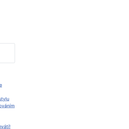
e
stylu
továním
vátí!