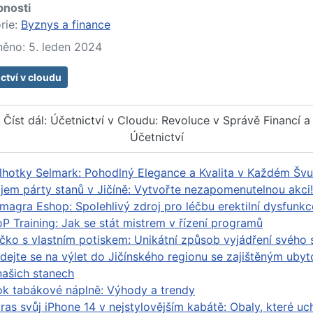
bnosti
rie:
Byznys a finance
něno: 5. leden 2024
ctví v cloudu
Číst dál: Účetnictví v Cloudu: Revoluce v Správě Financí a
Účetnictví
lhotky Selmark: Pohodlný Elegance a Kvalita v Každém Švu
jem párty stanů v Jičíně: Vytvořte nezapomenutelnou akci!
magra Eshop: Spolehlivý zdroj pro léčbu erektilní dysfunkc
P Training: Jak se stát mistrem v řízení programů
ičko s vlastním potiskem: Unikátní způsob vyjádření svého 
dejte se na výlet do Jičínského regionu se zajištěným uby
našich stanech
k tabákové náplně: Výhody a trendy
ras svůj iPhone 14 v nejstylovějším kabátě: Obaly, které uch