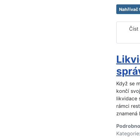
Nahřívač 
Číst
Likv
sprá
Když se ml
končí svo
likvidace 
rámci res
znamená l
Podrobno
Kategorie