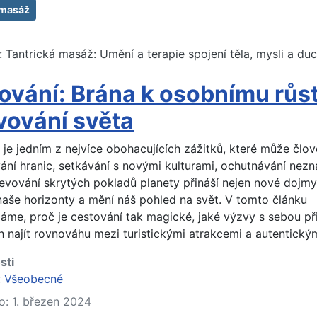
 masáž
l: Tantrická masáž: Umění a terapie spojení těla, mysli a du
ování: Brána k osobnímu růst
vování světa
 je jedním z nejvíce obohacujících zážitků, které může člov
ání hranic, setkávání s novými kulturami, ochutnávání nez
jevování skrytých pokladů planety přináší nejen nové dojmy,
 naše horizonty a mění náš pohled na svět. V tomto článku
me, proč je cestování tak magické, jaké výzvy s sebou při
h najít rovnováhu mezi turistickými atrakcemi a autentickým
sti
:
Všeobecné
o: 1. březen 2024