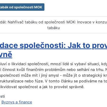
tabák od společnosti MOK
 dál: Nahřívač tabáku od společnosti MOK: Inovace v konz
tabáku
idace společnosti: Jak to pro
vně
uví o likvidaci společnosti, mnozí lidé si vybaví situaci, kd
ji činnost kvůli finančním problémům nebo selhání na trhu.
společnosti může mít i jiný smysl - může jít o strategický k
trukturalizace nebo fúze. V tomto článku se podíváme na to
ikvidovat společnost a jak to provést správně.
sti
:
Byznys a finance