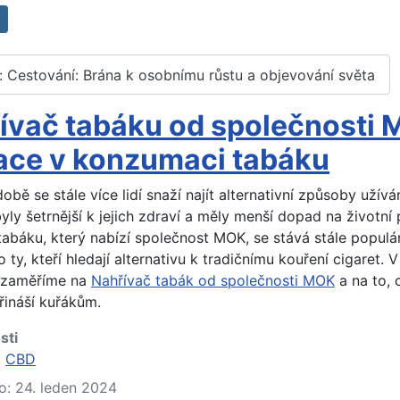
l: Cestování: Brána k osobnímu růstu a objevování světa
ívač tabáku od společnosti 
ace v konzumaci tabáku
obě se stále více lidí snaží najít alternativní způsoby užívá
yly šetrnější k jejich zdraví a měly menší dopad na životní 
tabáku, který nabízí společnost MOK, se stává stále populár
 ty, kteří hledají alternativu k tradičnímu kouření cigaret. 
e zaměříme na
Nahřívač tabák od společnosti MOK
a na to, 
řináší kuřákům.
sti
:
CBD
o: 24. leden 2024