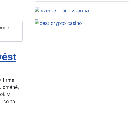
umaci
vést
y firma
 Nicméně,
rok v
, co to