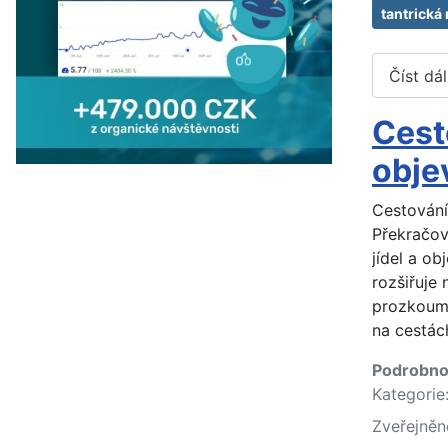
tantrická
Číst dá
Cest
obje
Cestování
Překračov
jídel a ob
rozšiřuje
prozkoumá
na cestác
Podrobno
Kategorie
Zveřejněn