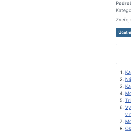
Podro
Katego
Zveřej
Účetni
Ka
Ná
Ka
Mo
Tr
Vy
v 
Mo
Ok