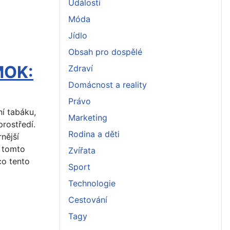
Události
Móda
Jídlo
Obsah pro dospělé
MOK:
Zdraví
Domácnost a reality
Právo
ní tabáku,
Marketing
prostředí.
Rodina a děti
nější
V tomto
Zvířata
co tento
Sport
Technologie
Cestování
Tagy