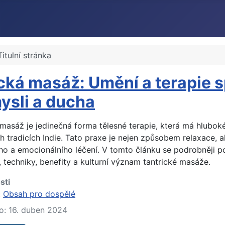
Titulní stránka
cká masáž: Umění a terapie s
mysli a ducha
 masáž je jedinečná forma tělesné terapie, která má hlubok
h tradicích Indie. Tato praxe je nejen způsobem relaxace, a
ního a emocionálního léčení. V tomto článku se podrobněji 
i, techniky, benefity a kulturní význam tantrické masáže.
sti
:
Obsah pro dospělé
o: 16. duben 2024