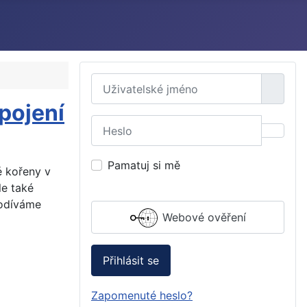
Uživatelské jméno
pojení
Heslo
Zobraz
Pamatuj si mě
é kořeny v
le také
podíváme
Webové ověření
Přihlásit se
Zapomenuté heslo?