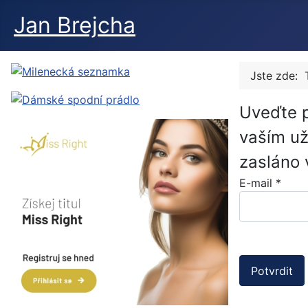
Jan Brejcha
Jste zde:
Uveďte p
vaším už
zasláno 
E-mail
*
Potvrdit