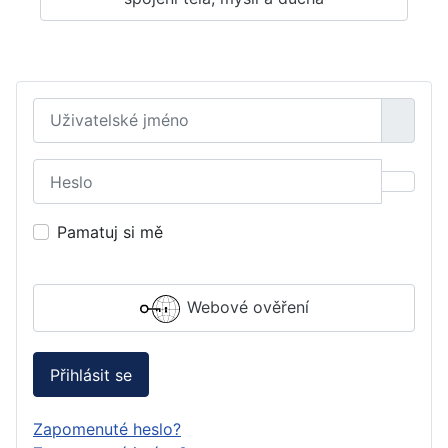
Uživatelské jméno
Heslo
Zobraz
Pamatuj si mě
Webové ověření
Přihlásit se
Zapomenuté heslo?