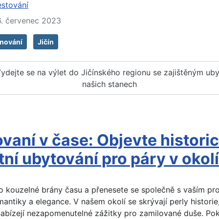
stování
6. červenec 2023
anování
Jičín
 Vydejte se na výlet do Jičínského regionu se zajištěným ub
našich stanech
vaní v čase: Objevte histori
tní ubytování pro páry v okolí
o kouzelné brány času a přenesete se společně s vaším pr
antiky a elegance. V našem okolí se skrývají perly historie
 nabízejí nezapomenutelné zážitky pro zamilované duše. Po