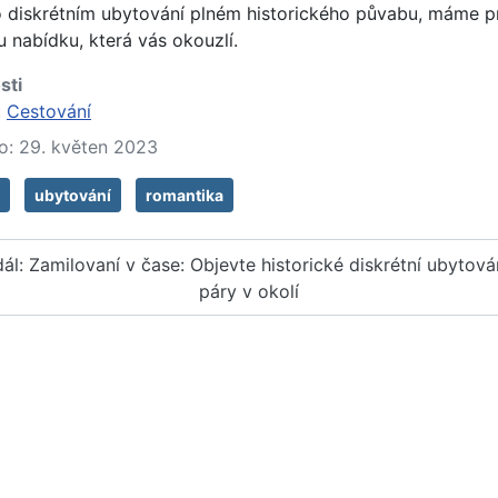
o diskrétním ubytování plném historického půvabu, máme p
u nabídku, která vás okouzlí.
sti
:
Cestování
o: 29. květen 2023
ubytování
romantika
dál: Zamilovaní v čase: Objevte historické diskrétní ubytová
páry v okolí