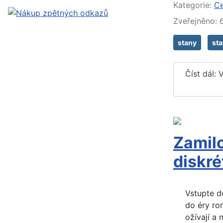
Kategorie:
Ce
Zveřejněno: 
stany
st
Číst dál:
Zamilo
diskré
Vstupte d
do éry rom
ožívají a