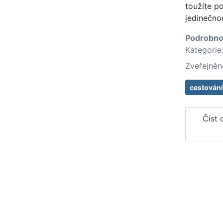
toužíte p
jedinečno
Podrobno
Kategorie
Zveřejněn
cestování
Číst 