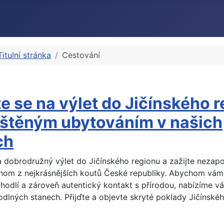
Titulní stránka
Cestování
e se na výlet do Jičínského 
ištěným ubytováním v našich
ch
a dobrodružný výlet do Jičínského regionu a zažijte neza
dnom z nejkrásnějších koutů České republiky. Abychom vám 
hodlí a zároveň autentický kontakt s přírodou, nabízíme v
odlných stanech. Přijďte a objevte skryté poklady Jičínskéh