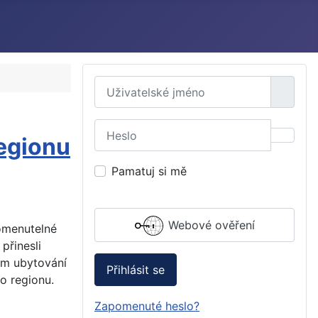
Uživatelské jméno
Heslo
regionu
Zobraz
Pamatuj si mě
Webové ověření
pomenutelné
přinesli
ám ubytování
Přihlásit se
o regionu.
Zapomenuté heslo?