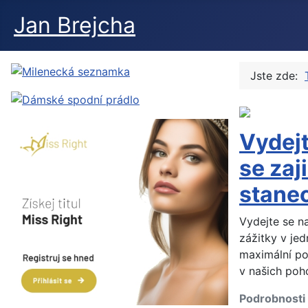
Jan Brejcha
Jste zde:
Vydejt
se zaj
stane
Vydejte se n
zážitky v je
maximální po
v našich poh
Podrobnosti