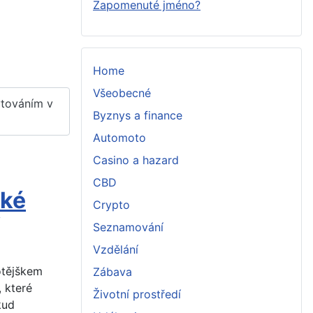
Zapomenuté jméno?
Home
Všeobecné
ytováním v
Byznys a finance
Automoto
Casino a hazard
CBD
cké
Crypto
Seznamování
Vzdělání
otějškem
Zábava
, které
Životní prostředí
kud