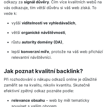
odkazy za
signál důvěry
. Čím více kvalitních webů na
vás odkazuje, tím větší důvěru si váš web získá. To
vede k:
vyšší
viditelnosti ve vyhledávačích
,
větší
organické návštěvnosti
,
růstu
autority domény (DA)
,
lepší
konverzní míře
, protože na váš web přichází
relevantní návštěvníci.
Jak poznat kvalitní backlink?
Při rozhodování o nákupu odkazů online je důležité
zaměřit se na kvalitu, nikoliv kvantitu. Skutečně
efektivní zpětný odkaz poznáte podle:
relevance obsahu
– web by měl tematicky
souviset s vaším oborem,