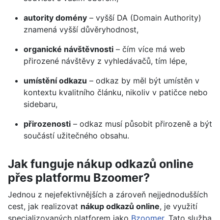
autority domény
– vyšší DA (Domain Authority)
znamená vyšší důvěryhodnost,
organické návštěvnosti
– čím více má web
přirozené návštěvy z vyhledávačů, tím lépe,
umístění odkazu
– odkaz by měl být umístěn v
kontextu kvalitního článku, nikoliv v patičce nebo
sidebaru,
přirozenosti
– odkaz musí působit přirozeně a být
součástí užitečného obsahu.
Jak funguje nákup odkazů online
přes platformu Bzoomer?
Jednou z nejefektivnějších a zároveň nejjednodušších
cest, jak realizovat
nákup odkazů online
, je využití
specializovaných platforem jako
Bzoomer
. Tato služba