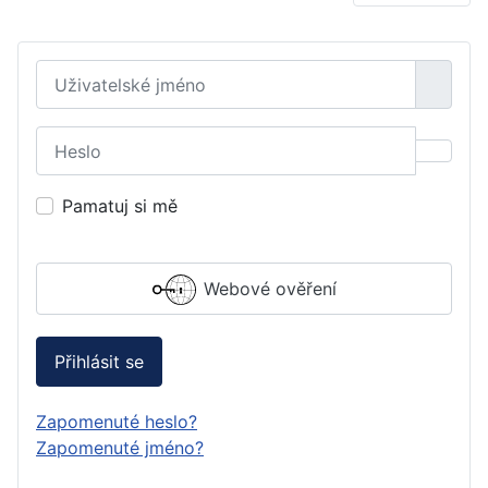
Uživatelské jméno
Heslo
Zobraz
Pamatuj si mě
Webové ověření
Přihlásit se
Zapomenuté heslo?
Zapomenuté jméno?