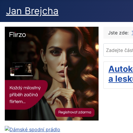
Jan Brejcha
Jste zde:
Zadejte část t
Autok
a les