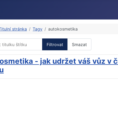
Titulní stránka
Tagy
autokosmetika
itulku štítku
Filtrovat
Smazat
osmetika - jak udržet váš vůz v č
ku