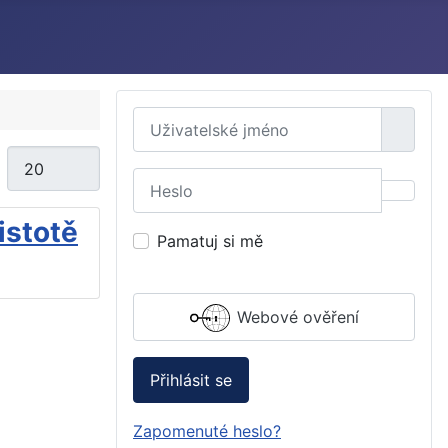
Uživatelské jméno
Počet zobrazení
Heslo
Zobraz
istotě
Pamatuj si mě
Webové ověření
Přihlásit se
Zapomenuté heslo?