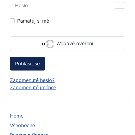
Heslo
Zobraz
Pamatuj si mě
Webové ověření
Přihlásit se
Zapomenuté heslo?
Zapomenuté jméno?
Home
Všeobecné
Byznys a finance