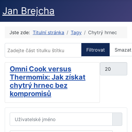
Jan Brejcha
Jste zde:
Titulní stránka
Tagy
Chytrý hrnec
Zadejte část titulku štítku
Filtrovat
Smazat
Počet zobraze
Omni Cook versus
Thermomix: Jak získat
chytrý hrnec bez
kompromisů
Uživatelské jméno