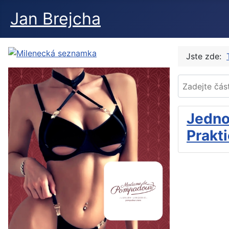
Jan Brejcha
Jste zde:
Zadejte část t
Jedno
Prakt