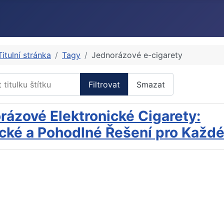
Titulní stránka
Tagy
Jednorázové e-cigarety
itulku štítku
Filtrovat
Smazat
rázové Elektronické Cigarety:
ické a Pohodlné Řešení pro Každ