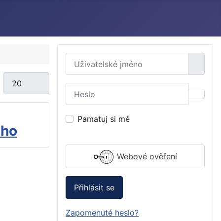
Uživatelské jméno
Počet zobrazení
Heslo
Zobraz
Pamatuj si mě
ého
Webové ověření
Přihlásit se
Zapomenuté heslo?