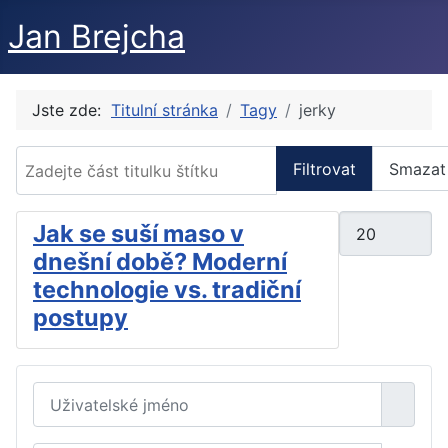
Jan Brejcha
Jste zde:
Titulní stránka
Tagy
jerky
Zadejte část titulku štítku
Filtrovat
Smazat
Počet zobraze
Jak se suší maso v
dnešní době? Moderní
technologie vs. tradiční
postupy
Uživatelské jméno