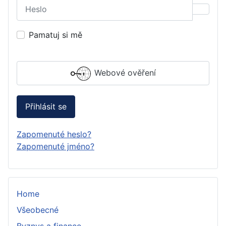
Heslo
Zobraz
Pamatuj si mě
Webové ověření
Přihlásit se
Zapomenuté heslo?
Zapomenuté jméno?
Home
Všeobecné
Byznys a finance