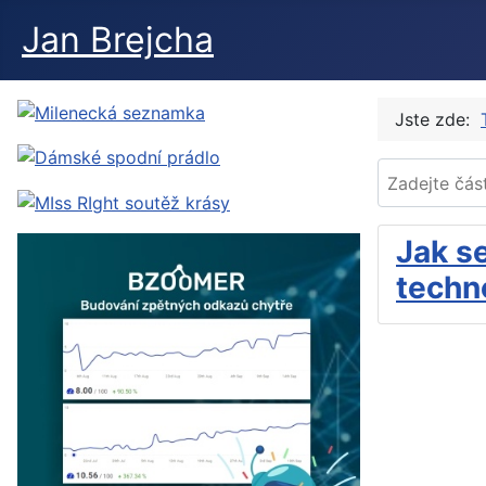
Jan Brejcha
Jste zde:
Zadejte část t
Jak s
techno