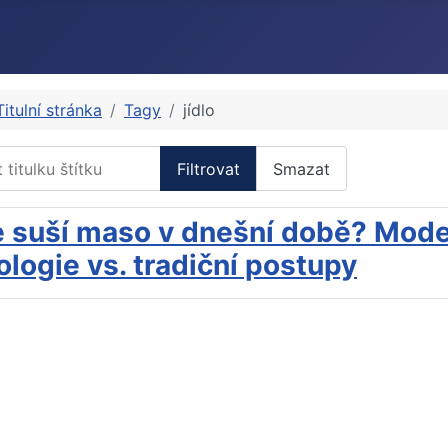
Titulní stránka
Tagy
jídlo
itulku štítku
Filtrovat
Smazat
e suší maso v dnešní době? Mode
logie vs. tradiční postupy