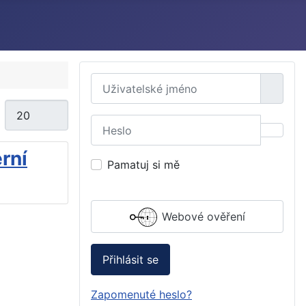
Uživatelské jméno
Počet zobrazení
Heslo
Zobraz
rní
Pamatuj si mě
Webové ověření
Přihlásit se
Zapomenuté heslo?