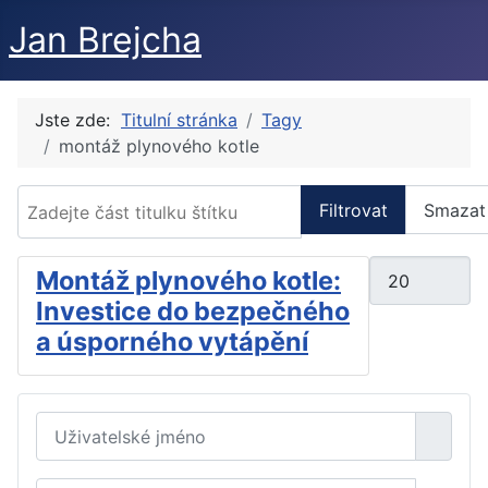
Jan Brejcha
Jste zde:
Titulní stránka
Tagy
montáž plynového kotle
Zadejte část titulku štítku
Filtrovat
Smazat
Počet zobraze
Montáž plynového kotle:
Investice do bezpečného
a úsporného vytápění
Uživatelské jméno