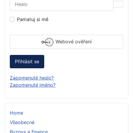
Heslo
Zobraz
Pamatuj si mě
Webové ověření
Přihlásit se
Zapomenuté heslo?
Zapomenuté jméno?
Home
Všeobecné
Byznys a finance