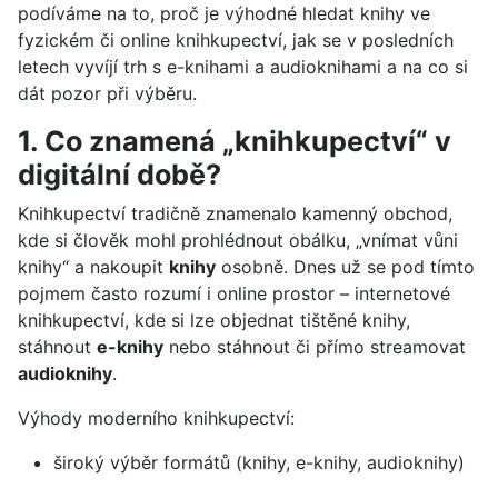
podíváme na to, proč je výhodné hledat knihy ve
fyzickém či online knihkupectví, jak se v posledních
letech vyvíjí trh s e-knihami a audioknihami a na co si
dát pozor při výběru.
1. Co znamená „knihkupectví“ v
digitální době?
Knihkupectví tradičně znamenalo kamenný obchod,
kde si člověk mohl prohlédnout obálku, „vnímat vůni
knihy“ a nakoupit
knihy
osobně. Dnes už se pod tímto
pojmem často rozumí i online prostor – internetové
knihkupectví, kde si lze objednat tištěné knihy,
stáhnout
e-knihy
nebo stáhnout či přímo streamovat
audioknihy
.
Výhody moderního knihkupectví:
široký výběr formátů (knihy, e-knihy, audioknihy)