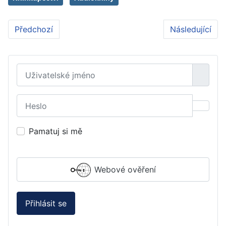
Předchozí článek: Rizikové kácení stromů: bezpečné 
Další článek: 
Předchozí
Následující
Uživatelské jméno
Heslo
Zobraz
Pamatuj si mě
Webové ověření
Přihlásit se