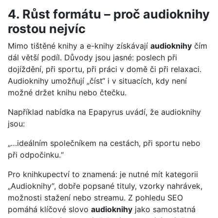
4. Růst formátu – proč audioknihy
rostou nejvíc
Mimo tištěné knihy a e-knihy získávají
audioknihy
čím
dál větší podíl. Důvody jsou jasné: poslech při
dojíždění, při sportu, při práci v domě či při relaxaci.
Audioknihy umožňují „číst“ i v situacích, kdy není
možné držet knihu nebo čtečku.
Například nabídka na Epapyrus uvádí, že audioknihy
jsou:
„…ideálním společníkem na cestách, při sportu nebo
při odpočinku.“
Pro knihkupectví to znamená: je nutné mít kategorii
„Audioknihy“, dobře popsané tituly, vzorky nahrávek,
možnosti stažení nebo streamu. Z pohledu SEO
pomáhá klíčové slovo
audioknihy
jako samostatná