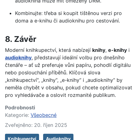
audiokniha může mít omezený DRM.
Kombinujte: třeba si koupit tištěnou verzi pro
doma a e-knihu či audioknihu pro cestování.
8. Závěr
Moderní knihkupectví, která nabízejí
knihy
,
e-knihy
i
audioknihy
, představují ideální volbu pro dnešního
čtenáře – ať už preferuje vůni papíru, pohodlí digitálu
nebo poslouchání příběhů. Klíčová slova
„knihkupectví“, „knihy“, „e-knihy“ i „audioknihy“ by
neměla chybět v obsahu, pokud chcete optimalizovat
pro vyhledávače a oslovit rozmanité publikum.
Podrobnosti
Kategorie:
Všeobecné
Zveřejněno: 20. říjen 2025
Knihkupectví
Audioknihy