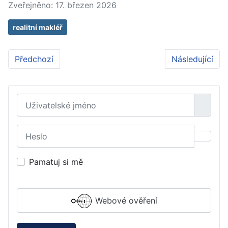
Zveřejněno: 17. březen 2026
realitní makléř
Předchozí článek: Montáž plynového kotle: Investice 
Další článek: 
Předchozí
Následující
Uživatelské jméno
Heslo
Zobraz
Pamatuj si mě
Webové ověření