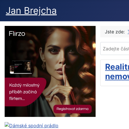
Jan Brejcha
Jste zde:
Zadejte část t
Realit
nemovi