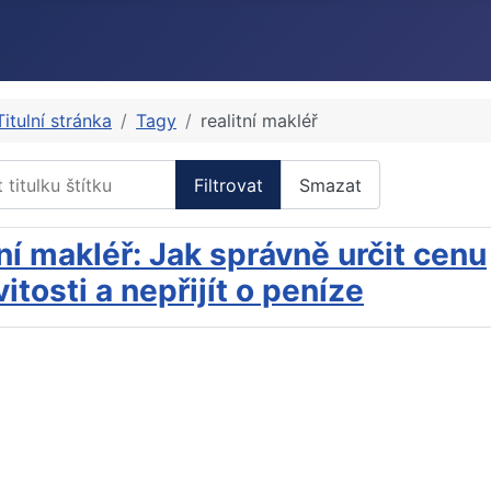
Titulní stránka
Tagy
realitní makléř
itulku štítku
Filtrovat
Smazat
ní makléř: Jak správně určit cenu
tosti a nepřijít o peníze